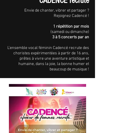
CADENCÉ recrute
Envie de chanter, vibrer et partager ?
Rejoignez Cadencé !
1 répétition par mois
(samedi ou dimanche)
3 à 5 concerts par an
L'ensemble vocal féminin Cadencé recrute des
choristes expérimentées à partir de 16 ans,
prêtes à vivre une aventure artistique et
humaine, dans la joie, la bonne humer et
beaucoup de musique !