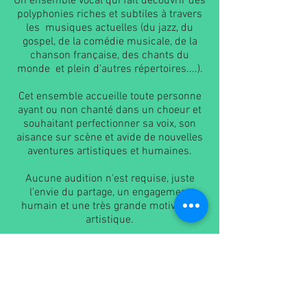
Un ensemble vocal qui fait découvrir des
polyphonies riches et subtiles à travers
les musiques actuelles (du jazz, du
gospel, de la comédie musicale, de la
chanson française, des chants du
monde et plein d'autres répertoires....).
Cet ensemble accueille toute personne
ayant ou non chanté dans un choeur et
souhaitant perfectionner sa voix, son
aisance sur scène et avide de nouvelles
aventures artistiques et humaines.
Aucune audition n'est requise, juste
l'envie du partage, un engagement
humain et une très grande motivation
artistique.
3 à 5 concerts par an et 1 répétition par
mois seulement.