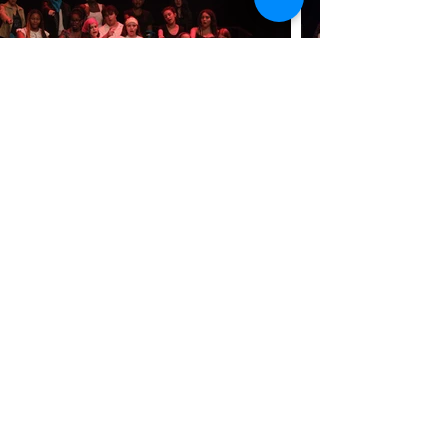
VOCAL ACADEMY
42, rue Charles Ollier
94170 Le Perreux-sur-Marne
Mail :
jazzchoralacademy@gmail.com
Tel :
06 14 59 65 31
Écrivez
-nous !