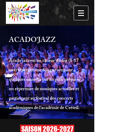
ACADO'JAZZ
Acado'jazz est un chœur d'ados (8-17
ans) répétant une fois par semaine +
quelques samedis par an pour préparer
un répertoire de musiques actuelles et
participant au festival des concerts
académiques de l'académie de Créteil.
SAISON
2026-2027