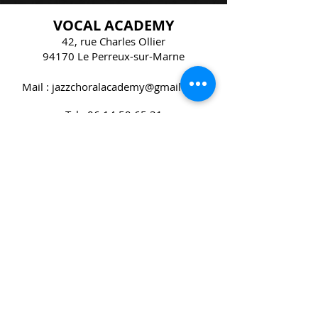
VOCAL ACADEMY
42, rue Charles Ollier
94170 Le Perreux-sur-Marne
Mail :
jazzchoralacademy@gmail.com
Tel :
06 14 59 65 31
Écrivez
-nous !
Envoyer